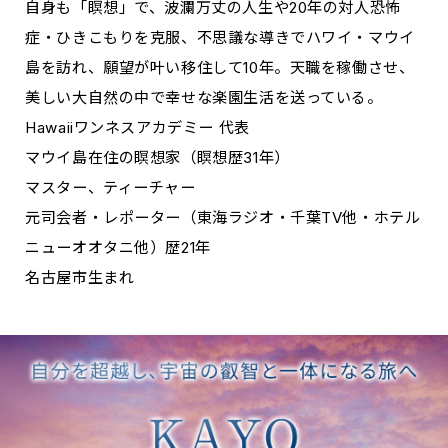
自身も「瞑想」で、波瀾万丈の人生や20年の対人恐怖
症・ひきこもりを克服、不思議な導きでハワイ・マウイ
島を訪れ、願望が叶い移住して10年。天職を稼働させ、
美しい大自然の中で幸せな楽園生活を送っている。
Hawaiiワンネスアカデミー 代表
マウイ島在住の瞑想家（瞑想歴31年）
マスター、ティーチャー
元司会者・レポーター（東海ラジオ・千葉TV他・ホテル
ニューオオタニ他）歴21年
名古屋市生まれ