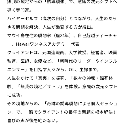
無我の境地からの「誘導瞑想」で、意識の次元シフトへ
導く専門家。
ハイヤーセルフ（高次の自分）とつながり、人生のあら
ゆる問題を解決、人生が激変する方が続出。
マウイ島在住の瞑想家（歴31年）、自己超越ティーチャ
ー、Hawaiiワンネスアカデミー 代表
クライアントは、元国連職員、大学教授、経営者、映画
監督、医師、女優など、「新時代のリーダーやインフル
エンサー」を目指す人々から、OL、主婦まで。
人生をかけて「真実」を探究、「数々の神秘・臨死体
験」「無我の境地／サトリ」を体験。意識の次元シフト
に成功。
その境地からの、「奇跡の誘導瞑想による個人セッショ
ン」で、一瞬でクライアントの長年の問題を根本解決！
喜びの声が後を絶たない。